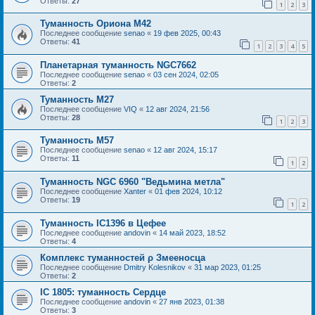
Ответы:
27
1
2
3
Туманность Ориона М42
Последнее сообщение
senao
«
19 фев 2025, 00:43
Ответы:
41
1
2
3
4
5
Планетарная туманность NGC7662
Последнее сообщение
senao
«
03 сен 2024, 02:05
Ответы:
2
Туманность М27
Последнее сообщение
VIQ
«
12 авг 2024, 21:56
Ответы:
28
1
2
3
Туманность М57
Последнее сообщение
senao
«
12 авг 2024, 15:17
Ответы:
11
1
2
Туманность NGC 6960 "Ведьмина метла"
Последнее сообщение
Xanter
«
01 фев 2024, 10:12
Ответы:
19
1
2
Туманность IC1396 в Цефее
Последнее сообщение
andovin
«
14 май 2023, 18:52
Ответы:
4
Комплекс туманностей ρ Змееносца
Последнее сообщение
Dmitry Kolesnikov
«
31 мар 2023, 01:25
Ответы:
2
IC 1805: туманность Сердце
Последнее сообщение
andovin
«
27 янв 2023, 01:38
Ответы:
3