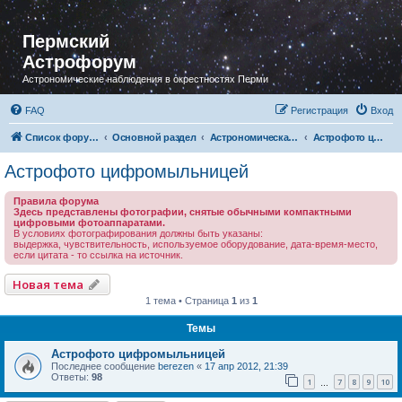
Пермский
Астрофорум
Астрономические наблюдения в окрестностях Перми
FAQ
Регистрация
Вход
Список форумов
Основной раздел
Астрономическая фотография
Астрофото цифромыльницей
Астрофото цифромыльницей
Правила форума
Здесь представлены фотографии, снятые обычными компактными
цифровыми фотоаппаратами.
В условиях фотографирования должны быть указаны:
выдержка, чувствительность, используемое оборудование, дата-время-место,
если цитата - то ссылка на источник.
Новая тема
1 тема • Страница
1
из
1
Темы
Астрофото цифромыльницей
Последнее сообщение
berezen
«
17 апр 2012, 21:39
Ответы:
98
1
7
8
9
10
…