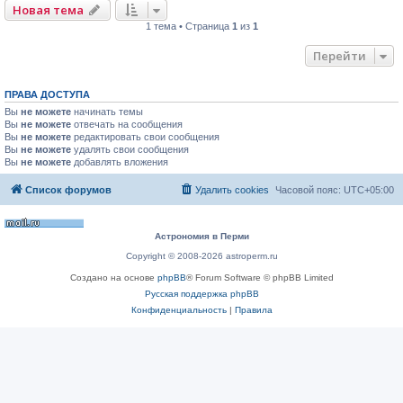
Новая тема
1 тема • Страница
1
из
1
Перейти
ПРАВА ДОСТУПА
Вы
не можете
начинать темы
Вы
не можете
отвечать на сообщения
Вы
не можете
редактировать свои сообщения
Вы
не можете
удалять свои сообщения
Вы
не можете
добавлять вложения
Список форумов
Удалить cookies
Часовой пояс:
UTC+05:00
Астрономия в Перми
Copyright © 2008-2026 astroperm.ru
Создано на основе
phpBB
® Forum Software © phpBB Limited
Русская поддержка phpBB
Конфиденциальность
|
Правила