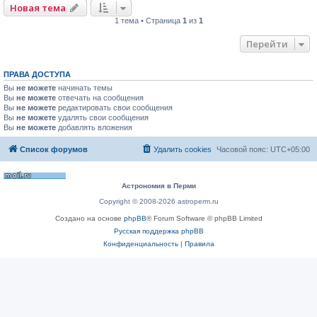
Новая тема
1 тема • Страница
1
из
1
Перейти
ПРАВА ДОСТУПА
Вы
не можете
начинать темы
Вы
не можете
отвечать на сообщения
Вы
не можете
редактировать свои сообщения
Вы
не можете
удалять свои сообщения
Вы
не можете
добавлять вложения
Список форумов
Удалить cookies
Часовой пояс:
UTC+05:00
Астрономия в Перми
Copyright © 2008-2026 astroperm.ru
Создано на основе
phpBB
® Forum Software © phpBB Limited
Русская поддержка phpBB
Конфиденциальность
|
Правила