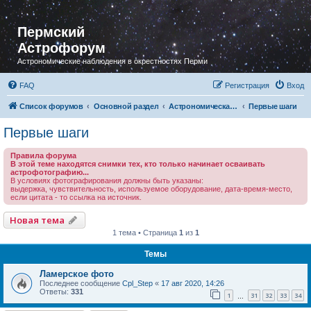
Пермский
Астрофорум
Астрономические наблюдения в окрестностях Перми
FAQ
Регистрация
Вход
Список форумов
Основной раздел
Астрономическая фотография
Первые шаги
Первые шаги
Правила форума
В этой теме находятся снимки тех, кто только начинает осваивать
астрофотографию...
В условиях фотографирования должны быть указаны:
выдержка, чувствительность, используемое оборудование, дата-время-место,
если цитата - то ссылка на источник.
Новая тема
1 тема • Страница
1
из
1
Темы
Ламерское фото
Последнее сообщение
Cpl_Step
«
17 авг 2020, 14:26
Ответы:
331
1
31
32
33
34
…