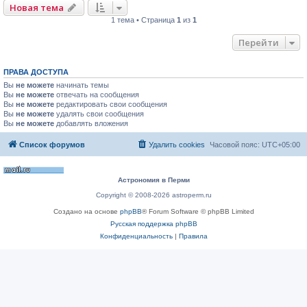
Новая тема
1 тема • Страница
1
из
1
Перейти
ПРАВА ДОСТУПА
Вы
не можете
начинать темы
Вы
не можете
отвечать на сообщения
Вы
не можете
редактировать свои сообщения
Вы
не можете
удалять свои сообщения
Вы
не можете
добавлять вложения
Список форумов
Удалить cookies
Часовой пояс:
UTC+05:00
Астрономия в Перми
Copyright © 2008-2026 astroperm.ru
Создано на основе
phpBB
® Forum Software © phpBB Limited
Русская поддержка phpBB
Конфиденциальность
|
Правила