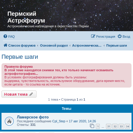
Пермский
Астрофорум
Астрономические наблюдения в окрестностях Перми
FAQ
Регистрация
Вход
Список форумов
Основной раздел
Астрономическая фотография
Первые шаги
Первые шаги
Правила форума
В этой теме находятся снимки тех, кто только начинает осваивать
астрофотографию...
В условиях фотографирования должны быть указаны:
выдержка, чувствительность, используемое оборудование, дата-время-место,
если цитата - то ссылка на источник.
Новая тема
1 тема • Страница
1
из
1
Темы
Ламерское фото
Последнее сообщение
Cpl_Step
«
17 авг 2020, 14:26
Ответы:
331
1
31
32
33
34
…