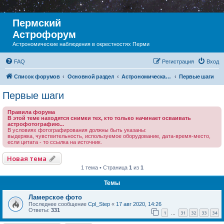
Пермский
Астрофорум
Астрономические наблюдения в окрестностях Перми
FAQ
Регистрация
Вход
Список форумов
Основной раздел
Астрономическая фотография
Первые шаги
Первые шаги
Правила форума
В этой теме находятся снимки тех, кто только начинает осваивать
астрофотографию...
В условиях фотографирования должны быть указаны:
выдержка, чувствительность, используемое оборудование, дата-время-место,
если цитата - то ссылка на источник.
Новая тема
1 тема • Страница
1
из
1
Темы
Ламерское фото
Последнее сообщение
Cpl_Step
«
17 авг 2020, 14:26
Ответы:
331
1
31
32
33
34
…