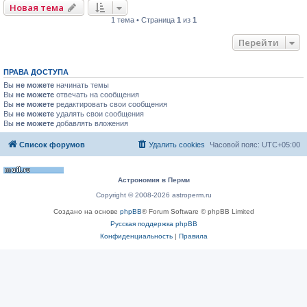
Новая тема
1 тема • Страница
1
из
1
Перейти
ПРАВА ДОСТУПА
Вы
не можете
начинать темы
Вы
не можете
отвечать на сообщения
Вы
не можете
редактировать свои сообщения
Вы
не можете
удалять свои сообщения
Вы
не можете
добавлять вложения
Список форумов
Удалить cookies
Часовой пояс:
UTC+05:00
Астрономия в Перми
Copyright © 2008-2026 astroperm.ru
Создано на основе
phpBB
® Forum Software © phpBB Limited
Русская поддержка phpBB
Конфиденциальность
|
Правила