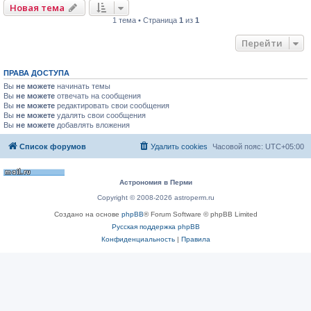
Новая тема
1 тема • Страница
1
из
1
Перейти
ПРАВА ДОСТУПА
Вы
не можете
начинать темы
Вы
не можете
отвечать на сообщения
Вы
не можете
редактировать свои сообщения
Вы
не можете
удалять свои сообщения
Вы
не можете
добавлять вложения
Список форумов
Удалить cookies
Часовой пояс:
UTC+05:00
Астрономия в Перми
Copyright © 2008-2026 astroperm.ru
Создано на основе
phpBB
® Forum Software © phpBB Limited
Русская поддержка phpBB
Конфиденциальность
|
Правила