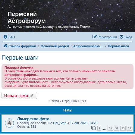
Пермский
Астрофорум
Астрономические наблюдения в окрестностях Перми
FAQ
Регистрация
Вход
Список форумов
Основной раздел
Астрономическая фотография
Первые шаги
Первые шаги
Правила форума
В этой теме находятся снимки тех, кто только начинает осваивать
астрофотографию...
В условиях фотографирования должны быть указаны:
выдержка, чувствительность, используемое оборудование, дата-время-место,
если цитата - то ссылка на источник.
Новая тема
1 тема • Страница
1
из
1
Темы
Ламерское фото
Последнее сообщение
Cpl_Step
«
17 авг 2020, 14:26
Ответы:
331
1
31
32
33
34
…