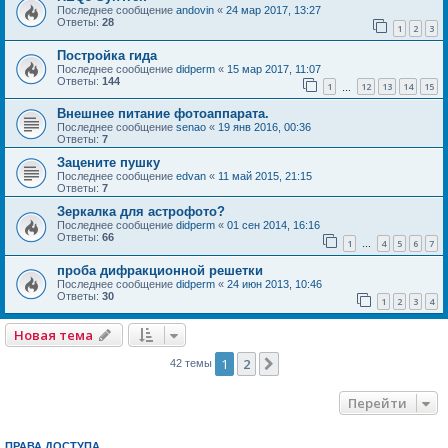
Последнее сообщение
andovin
«
24 мар 2017, 13:27
Ответы:
28
1
2
3
Постройка гида
Последнее сообщение
didperm
«
15 мар 2017, 11:07
Ответы:
144
1
12
13
14
15
…
Внешнее питание фотоаппарата.
Последнее сообщение
senao
«
19 янв 2016, 00:36
Ответы:
7
Зацените пушку
Последнее сообщение
edvan
«
11 май 2015, 21:15
Ответы:
7
Зеркалка для астрофото?
Последнее сообщение
didperm
«
01 сен 2014, 16:16
Ответы:
66
1
4
5
6
7
…
проба дифракционной решетки
Последнее сообщение
didperm
«
24 июн 2013, 10:46
Ответы:
30
1
2
3
4
Новая тема
1
2
След.
42 темы
Перейти
ПРАВА ДОСТУПА