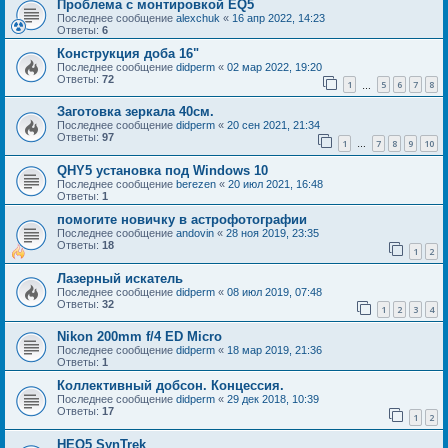
Проблема с монтировкой EQ5
Последнее сообщение
alexchuk
«
16 апр 2022, 14:23
Ответы:
6
Конструкция доба 16"
Последнее сообщение
didperm
«
02 мар 2022, 19:20
Ответы:
72
1
5
6
7
8
…
Заготовка зеркала 40см.
Последнее сообщение
didperm
«
20 сен 2021, 21:34
Ответы:
97
1
7
8
9
10
…
QHY5 установка под Windows 10
Последнее сообщение
berezen
«
20 июл 2021, 16:48
Ответы:
1
помогите новичку в астрофотографии
Последнее сообщение
andovin
«
28 ноя 2019, 23:35
Ответы:
18
1
2
Лазерный искатель
Последнее сообщение
didperm
«
08 июл 2019, 07:48
Ответы:
32
1
2
3
4
Nikon 200mm f/4 ED Micro
Последнее сообщение
didperm
«
18 мар 2019, 21:36
Ответы:
1
Коллективный добсон. Концессия.
Последнее сообщение
didperm
«
29 дек 2018, 10:39
Ответы:
17
1
2
HEQ5 SynTrek