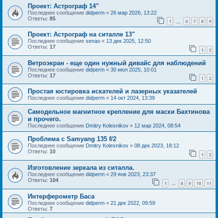
Проект: Астрограф 14"
Последнее сообщение
didperm
«
26 мар 2026, 13:22
Ответы:
85
1
6
7
8
9
…
Проект: Астрограф на ситалле 13"
Последнее сообщение
senao
«
13 дек 2025, 12:50
Ответы:
17
1
2
Ветроэкран - еще один нужный дивайс для наблюдений
Последнее сообщение
didperm
«
30 июл 2025, 10:01
Ответы:
17
1
2
Простая юстировка искателей и лазерных указателей
Последнее сообщение
didperm
«
14 окт 2024, 13:39
Самодельное магнитное крепление для маски Бахтинова
и прочего.
Последнее сообщение
Dmitry Kolesnikov
«
12 мар 2024, 08:54
Проблема с Samyang 135 f/2
Последнее сообщение
Dmitry Kolesnikov
«
08 дек 2023, 18:12
Ответы:
10
1
2
Изготовление зеркала из ситалла.
Последнее сообщение
didperm
«
29 янв 2023, 23:37
Ответы:
104
1
8
9
10
11
…
Интерферометр Баса
Последнее сообщение
didperm
«
21 дек 2022, 09:59
Ответы:
7