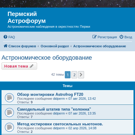
Пермский
Астрофорум
Астрономические наблюдения в окрестностях Перми
FAQ
Регистрация
Вход
Список форумов
Основной раздел
Астрономическое оборудование
Астрономическое оборудование
Новая тема
1
2
След.
42 темы
Темы
Обзор монтировки Astrofrog FT20
Последнее сообщение
didperm
«
07 авг 2026, 13:42
Ответы:
9
Самодельный штатив типа "колонна"
Последнее сообщение
didperm
«
07 авг 2026, 13:35
Ответы:
7
Метод юстировки светосильных ньютонов.
Последнее сообщение
didperm
«
02 апр 2026, 14:08
Ответы:
2