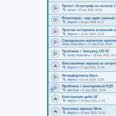
Проект: Астрограф на ситалле 1
senao
»
05 апр 2025, 16:36
Ветроэкран - еще один нужный
didperm
»
05 дек 2008, 11:17
Простая юстировка искателей и
didperm
»
14 окт 2024, 13:39
Самодельное магнитное креплен
Dmitry Kolesnikov
»
12 мар 2024, 08:54
Проблема с Samyang 135 f/2
Dmitry Kolesnikov
»
18 мар 2023, 18:
Изготовление зеркала из ситалл
didperm
»
27 дек 2021, 21:46
Интерферометр Баса
didperm
»
02 окт 2019, 12:56
Проблема с монтировкой EQ5
alexchuk
»
11 апр 2022, 18:29
Конструкция доба 16"
didperm
»
28 фев 2020, 17:41
Заготовка зеркала 40см.
didperm
»
14 июн 2019, 21:55