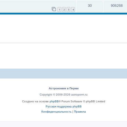
30
906268
1
2
3
4
Астрономия в Перми
Copyright © 2008-2026 astroperm.ru
Создано на основе
phpBB
® Forum Software © phpBB Limited
Русская поддержка phpBB
Конфиденциальность
|
Правила