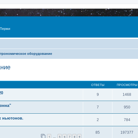
 Перми
трономическое оборудование
ание
ОТВЕТЫ
ПРОСМОТРЫ
20
9
1468
онна"
7
950
х ньютонов.
2
784
85
197377
1
5
6
7
8
9
…