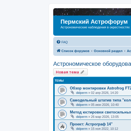
Пермский Астрофорум
Астрономические наблюдения в окрестностях
FAQ
Список форумов
Основной раздел
Ас
Астрономическое оборудов
Новая тема
ТЕМЫ
Обзор монтировки Astrofrog FT
didperm
»
02 апр 2026, 14:20
Самодельный штатив типа "кол
didperm
»
05 июн 2026, 10:40
Метод юстировки светосильны
didperm
»
26 мар 2026, 13:05
Проект: Астрограф 14"
didperm
»
15 ноя 2022, 10:12