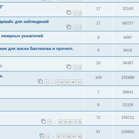
3"
17
32145
1
2
 дивайс для наблюдений
17
60727
1
2
 лазерных указателей
0
4497
ие для маски Бахтинова и прочего.
0
9418
10
34367
35
1
2
а.
104
155988
1
7
8
9
10
11
…
7
26641
6
21326
72
159711
1
4
5
6
7
8
…
97
220902
1
6
7
8
9
10
…