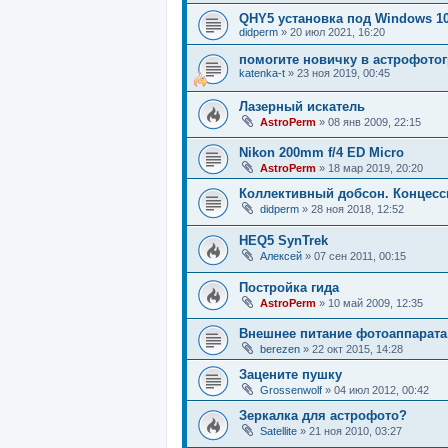
QHY5 установка под Windows 1
didperm
»
20 июл 2021, 16:20
помогите новичку в астрофото
katenka-t
»
23 ноя 2019, 00:45
Лазерный искатель
AstroPerm
»
08 янв 2009, 22:15
Nikon 200mm f/4 ED Micro
AstroPerm
»
18 мар 2019, 20:20
Коллективный добсон. Концесс
didperm
»
28 ноя 2018, 12:52
HEQ5 SynTrek
Алексей
»
07 сен 2011, 00:15
Постройка гида
AstroPerm
»
10 май 2009, 12:35
Внешнее питание фотоаппарата
berezen
»
22 окт 2015, 14:28
Зацените пушку
Grossenwolf
»
04 июл 2012, 00:42
Зеркалка для астрофото?
Satellite
»
21 ноя 2010, 03:27