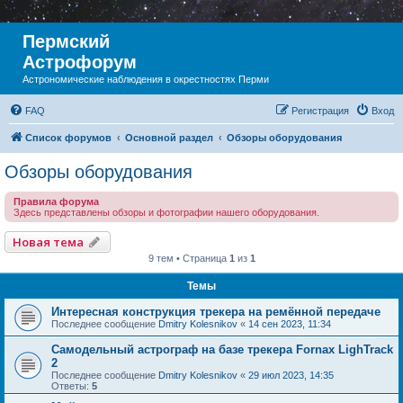
Пермский
Астрофорум
Астрономические наблюдения в окрестностях Перми
FAQ
Регистрация
Вход
Список форумов
Основной раздел
Обзоры оборудования
Обзоры оборудования
Правила форума
Здесь представлены обзоры и фотографии нашего оборудования.
Новая тема
9 тем • Страница
1
из
1
Темы
Интересная конструкция трекера на ремённой передаче
Последнее сообщение
Dmitry Kolesnikov
«
14 сен 2023, 11:34
Самодельный астрограф на базе трекера Fornax LighTrack
2
Последнее сообщение
Dmitry Kolesnikov
«
29 июл 2023, 14:35
Ответы:
5