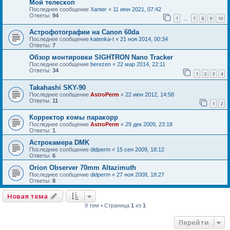
Мой телескоп
Последнее сообщение
Xanter
«
11 июн 2021, 07:42
Ответы:
94
1
7
8
9
10
…
Астрофотографии на Canon 60da
Последнее сообщение
katenka-t
«
21 ноя 2014, 00:34
Ответы:
7
Обзор монтировки SIGHTRON Nano Tracker
Последнее сообщение
berezen
«
22 мар 2014, 22:11
Ответы:
34
1
2
3
4
Takahashi SKY-90
Последнее сообщение
AstroPerm
«
22 июн 2012, 14:58
Ответы:
11
1
2
Корректор комы паракорр
Последнее сообщение
AstroPerm
«
29 дек 2009, 23:18
Ответы:
1
Астрокамера DMK
Последнее сообщение
didperm
«
15 сен 2009, 18:12
Ответы:
6
Orion Observer 70mm Altazimuth
Последнее сообщение
didperm
«
27 ноя 2008, 18:27
Ответы:
8
Новая тема
9 тем • Страница
1
из
1
Перейти