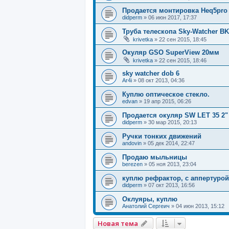
Продается монтировка Heq5pro
didperm
»
06 июн 2017, 17:37
Труба телескопа Sky-Watcher B
krivetka
»
22 сен 2015, 18:45
Окуляр GSO SuperView 20мм
krivetka
»
22 сен 2015, 18:46
sky watcher dob 6
Ar4i
»
08 окт 2013, 04:36
Куплю оптическое стекло.
edvan
»
19 апр 2015, 06:26
Продается окуляр SW LET 35 2"
didperm
»
30 мар 2015, 20:13
Ручки тонких движений
andovin
»
05 дек 2014, 22:47
Продаю мыльницы
berezen
»
05 ноя 2013, 23:04
куплю рефрактор, с аппертурой
didperm
»
07 окт 2013, 16:56
Оклуяры, куплю
Анатолий Сергеич
»
04 июн 2013, 15:12
Новая тема