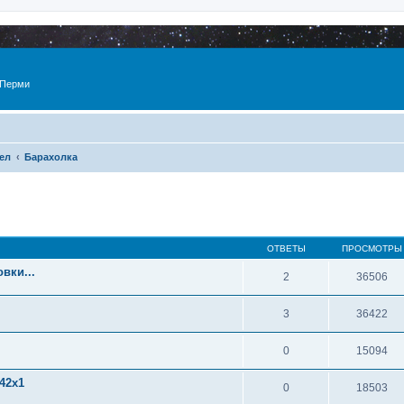
 Перми
ел
Барахолка
ОТВЕТЫ
ПРОСМОТРЫ
вки...
2
36506
3
36422
0
15094
42x1
0
18503