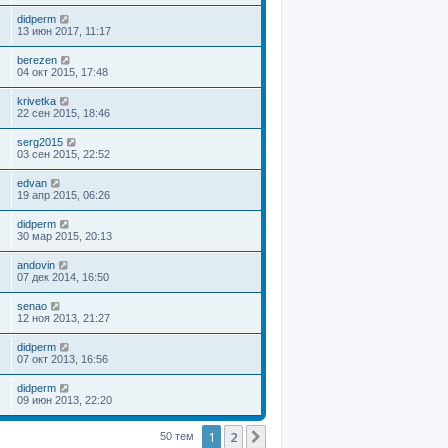
didperm
13 июн 2017, 11:17
berezen
04 окт 2015, 17:48
krivetka
22 сен 2015, 18:46
serg2015
03 сен 2015, 22:52
edvan
19 апр 2015, 06:26
didperm
30 мар 2015, 20:13
andovin
07 дек 2014, 16:50
senao
12 ноя 2013, 21:27
didperm
07 окт 2013, 16:56
didperm
09 июн 2013, 22:20
1
2
След.
50 тем