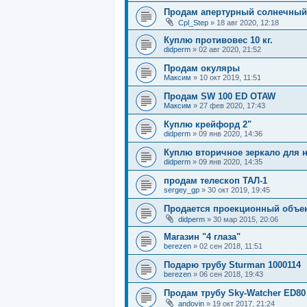
Продам апертурный солнечный
Cpl_Step
»
18 авг 2020, 12:18
Куплю противовес 10 кг.
didperm
»
02 авг 2020, 21:52
Продам окуляры
Максим
»
10 окт 2019, 11:51
Продам SW 100 ED OTAW
Максим
»
27 фев 2020, 17:43
Куплю крейфорд 2"
didperm
»
09 янв 2020, 14:36
Куплю вторичное зеркало для н
didperm
»
09 янв 2020, 14:35
продам телескоп ТАЛ-1
sergey_gp
»
30 окт 2019, 19:45
Продается проекционный объек
didperm
»
30 мар 2015, 20:06
Магазин "4 глаза"
berezen
»
02 сен 2018, 11:51
Подарю трубу Sturman 1000114
berezen
»
06 сен 2018, 19:43
Продам трубу Sky-Watcher ED80
andovin
»
19 окт 2017, 21:24