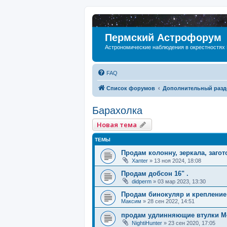
Пермский Астрофорум
Астрономические наблюдения в окрестностях
FAQ
Список форумов
Дополнительный разд
Барахолка
Новая тема
ТЕМЫ
Продам колонну, зеркала, загото
Xanter
»
13 ноя 2024, 18:08
Продам добсон 16" .
didperm
»
03 мар 2023, 13:30
Продам бинокуляр и крепление
Максим
»
28 сен 2022, 14:51
продам удлинняющие втулки M
NightiHunter
»
23 сен 2020, 17:05