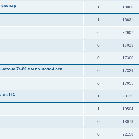
 фильтр
1
18000
1
18831
6
32607
0
17023
0
17300
ьютона 74-80 мм по малой оси
0
17329
0
17055
тив П-5
1
23135
1
19504
0
18073
0
22158