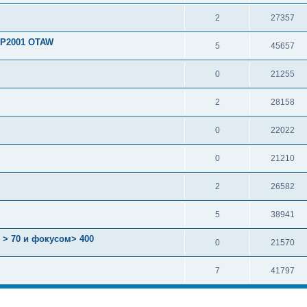
2
27357
KP2001 OTAW
5
45657
0
21255
2
28158
0
22022
0
21210
2
26582
5
38941
 > 70 и фокусом> 400
0
21570
7
41797