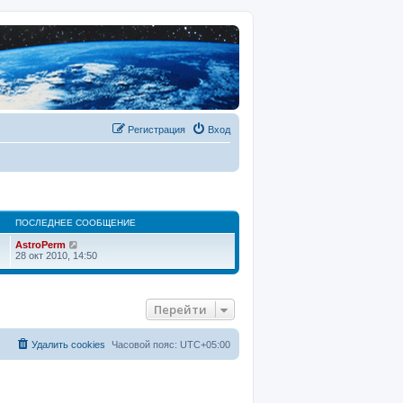
Регистрация
Вход
ПОСЛЕДНЕЕ СООБЩЕНИЕ
П
AstroPerm
е
28 окт 2010, 14:50
р
е
й
т
Перейти
и
к
п
о
Удалить cookies
Часовой пояс:
UTC+05:00
с
л
е
д
н