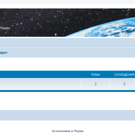
 Перми
здел
ТЕМЫ
СООБЩЕНИЯ
2
3
Астрономия в Перми