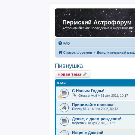
Пермский Астрофорум
Астрономические наблюдения в окрестностях
FAQ
Список форумов
Дополнительный разд
Пивнушка
Новая тема
ТЕМЫ
С Новым Годом!
Grossenwolf
»
31 дек 2011, 10:17
Принимайте новичка!
Divizia-51
»
16 ноя 2008, 00:13
Денис, с днем рождения!
didperm
»
18 дек 2018, 10:37
Игоря с Днюхой