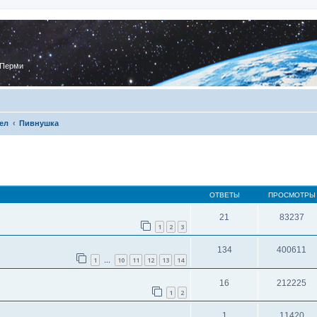
 Перми
ел
Пивнушка
ОТВЕТЫ
ПРОСМОТРЫ
21
83237
1
2
3
134
400611
1
10
11
12
13
14
…
16
212225
1
2
1
11420