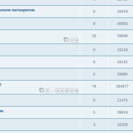
ателе метеоритов.
0
26478
8
40953
10
59838
1
2
0
15218
6
34142
5
33885
!
74
284977
1
4
5
6
7
8
…
0
21375
ие
5
39919
3
32229