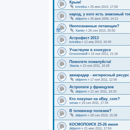
Крым!
krivetka
»
25 июн 2014, 17:00
народ, у кого есть знакомый то
didperm
»
26 фев 2009, 14:12
Неопознанные летающие?
Xanter
»
26 сен 2013, 20:50
Астрофест 2013
krivetka
»
12 апр 2013, 16:49
Участвуем в конкурсе
Grossenwolf
»
15 ноя 2012, 21:16
Помогите пожалуйста!
Эмиль
»
15 ноя 2011, 16:28
авиарадар - интересный ресурс
didperm
»
17 ноя 2011, 12:56
Астропати у французов
didperm
»
12 окт 2011, 16:33
Кто покупал на eBay_com?
senao
»
19 сен 2011, 17:34
В телевизор полезем?
didperm
»
28 сен 2010, 15:38
КОСМОПОИСК 25-26 июня
didperm
»
21 июн 2011, 17:54