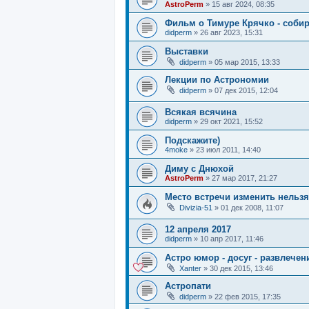
AstroPerm
»
15 авг 2024, 08:35
Фильм о Тимуре Крячко - собир
didperm
»
26 авг 2023, 15:31
Выставки
didperm
»
05 мар 2015, 13:33
Лекции по Астрономии
didperm
»
07 дек 2015, 12:04
Всякая всячина
didperm
»
29 окт 2021, 15:52
Подскажите)
4moke
»
23 июл 2011, 14:40
Диму с Днюхой
AstroPerm
»
27 мар 2017, 21:27
Место встречи изменить нельзя
Divizia-51
»
01 дек 2008, 11:07
12 апреля 2017
didperm
»
10 апр 2017, 11:46
Астро юмор - досуг - развлечен
Xanter
»
30 дек 2015, 13:46
Астропати
didperm
»
22 фев 2015, 17:35