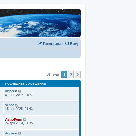
Регистрация
Вход
1
2
След.
31 тема
ПОСЛЕДНЕЕ СООБЩЕНИЕ
didperm
01 янв 2026, 18:59
senao
15 авг 2025, 21:43
AstroPerm
24 дек 2024, 11:35
didperm