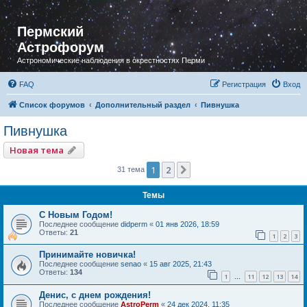
Пермский
Астрофорум
Астрономические наблюдения в окрестностях Перми
FAQ
Регистрация
Вход
Список форумов
Дополнительный раздел
Пивнушка
Пивнушка
Новая тема
1
2
След.
31 тема
Темы
С Новым Годом!
Последнее сообщение
didperm
«
01 янв 2026, 18:59
Ответы:
21
1
2
3
Принимайте новичка!
Последнее сообщение
senao
«
15 авг 2025, 21:43
Ответы:
134
1
11
12
13
14
…
Денис, с днем рождения!
Последнее сообщение
AstroPerm
«
24 дек 2024, 11:35