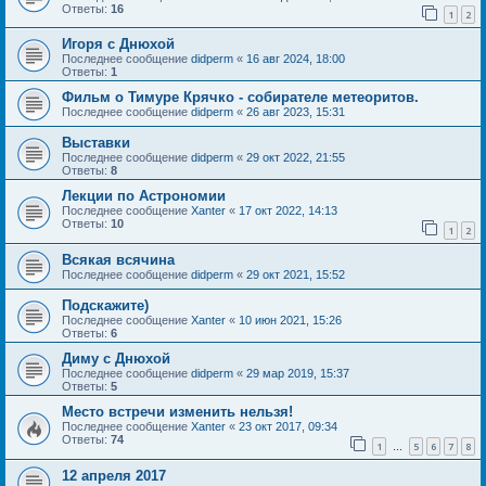
Ответы:
16
1
2
Игоря с Днюхой
Последнее сообщение
didperm
«
16 авг 2024, 18:00
Ответы:
1
Фильм о Тимуре Крячко - собирателе метеоритов.
Последнее сообщение
didperm
«
26 авг 2023, 15:31
Выставки
Последнее сообщение
didperm
«
29 окт 2022, 21:55
Ответы:
8
Лекции по Астрономии
Последнее сообщение
Xanter
«
17 окт 2022, 14:13
Ответы:
10
1
2
Всякая всячина
Последнее сообщение
didperm
«
29 окт 2021, 15:52
Подскажите)
Последнее сообщение
Xanter
«
10 июн 2021, 15:26
Ответы:
6
Диму с Днюхой
Последнее сообщение
didperm
«
29 мар 2019, 15:37
Ответы:
5
Место встречи изменить нельзя!
Последнее сообщение
Xanter
«
23 окт 2017, 09:34
Ответы:
74
1
5
6
7
8
…
12 апреля 2017