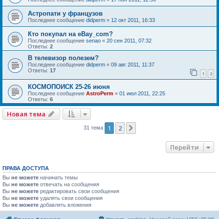
Астропати у французов
Последнее сообщение
didperm
«
12 окт 2011, 16:33
Кто покупал на eBay_com?
Последнее сообщение
senao
«
20 сен 2011, 07:32
Ответы:
2
В телевизор полезем?
Последнее сообщение
didperm
«
09 авг 2011, 11:37
Ответы:
17
1
2
КОСМОПОИСК 25-26 июня
Последнее сообщение
AstroPerm
«
01 июл 2011, 22:25
Ответы:
6
Новая тема
1
2
След.
31 тема
Перейти
ПРАВА ДОСТУПА
Вы
не можете
начинать темы
Вы
не можете
отвечать на сообщения
Вы
не можете
редактировать свои сообщения
Вы
не можете
удалять свои сообщения
Вы
не можете
добавлять вложения