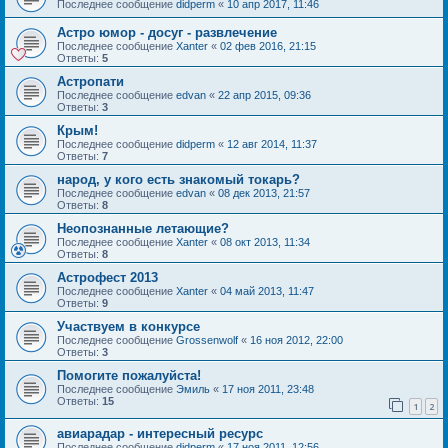
Последнее сообщение
didperm
«
10 апр 2017, 11:46
Астро юмор - досуг - развлечение
Последнее сообщение
Xanter
«
02 фев 2016, 21:15
Ответы:
5
Астропати
Последнее сообщение
edvan
«
22 апр 2015, 09:36
Ответы:
3
Крым!
Последнее сообщение
didperm
«
12 авг 2014, 11:37
Ответы:
7
народ, у кого есть знакомый токарь?
Последнее сообщение
edvan
«
08 дек 2013, 21:57
Ответы:
8
Неопознанные летающие?
Последнее сообщение
Xanter
«
08 окт 2013, 11:34
Ответы:
8
Астрофест 2013
Последнее сообщение
Xanter
«
04 май 2013, 11:47
Ответы:
9
Участвуем в конкурсе
Последнее сообщение
Grossenwolf
«
16 ноя 2012, 22:00
Ответы:
3
Помогите пожалуйста!
Последнее сообщение
Эмиль
«
17 ноя 2011, 23:48
Ответы:
15
1
2
авиарадар - интересный ресурс
Последнее сообщение
didperm
«
17 ноя 2011, 12:56