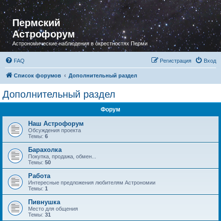
Пермский
Астрофорум
Астрономические наблюдения в окрестностях Перми
FAQ
Регистрация
Вход
Список форумов
Дополнительный раздел
Дополнительный раздел
Форум
Наш Астрофорум
Обсуждения проекта
Темы:
6
Барахолка
Покупка, продажа, обмен...
Темы:
50
Работа
Интересные предложения любителям Астрономии
Темы:
1
Пивнушка
Место для общения
Темы:
31