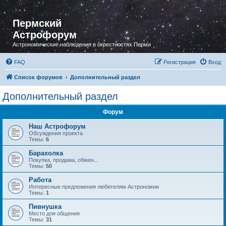
Пермский
Астрофорум
Астрономические наблюдения в окрестностях Перми
FAQ
Регистрация
Вход
Список форумов
Дополнительный раздел
Дополнительный раздел
Форум
Наш Астрофорум
Обсуждения проекта
Темы:
6
Барахолка
Покупка, продажа, обмен...
Темы:
50
Работа
Интересные предложения любителям Астрономии
Темы:
1
Пивнушка
Место для общения
Темы:
31