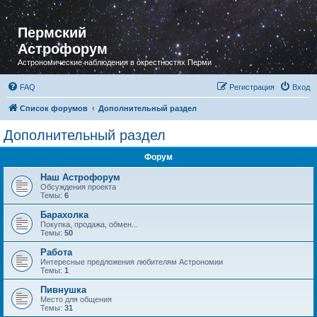
Пермский
Астрофорум
Астрономические наблюдения в окрестностях Перми
FAQ
Регистрация
Вход
Список форумов
Дополнительный раздел
Дополнительный раздел
Форум
Наш Астрофорум
Обсуждения проекта
Темы:
6
Барахолка
Покупка, продажа, обмен...
Темы:
50
Работа
Интересные предложения любителям Астрономии
Темы:
1
Пивнушка
Место для общения
Темы:
31