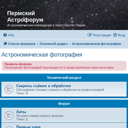
Пермский
Астрофорум
Астрономические наблюдения в окрестностях Перми
FAQ
Регистрация
Вход
Список форумов
Основной раздел
Астрономическая фотография
Астрономическая фотография
Правила форума
Размещение фотографий производится в представленные ниже категории.
Технический раздел
Секреты съёмки и обработки
Обсуждение техники съёмки и обработки астрофотографий
Темы:
2
Форум
Хиты
Лучшие снимки нашего форума
Темы:
1
Первые шаги