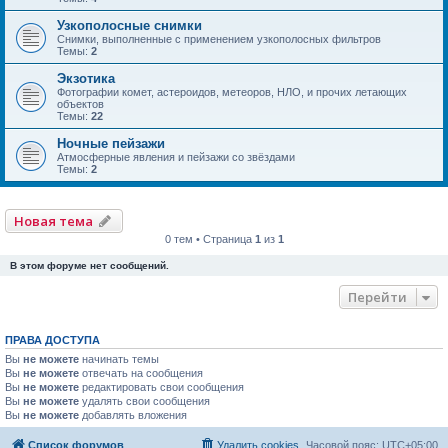
Узкополосные снимки
Снимки, выполненные с применением узкополосных фильтров
Темы:
2
Экзотика
Фотографии комет, астероидов, метеоров, НЛО, и прочих летающих
объектов
Темы:
22
Ночные пейзажи
Атмосферные явления и пейзажи со звёздами
Темы:
2
Новая тема
0 тем • Страница
1
из
1
В этом форуме нет сообщений.
Перейти
ПРАВА ДОСТУПА
Вы
не можете
начинать темы
Вы
не можете
отвечать на сообщения
Вы
не можете
редактировать свои сообщения
Вы
не можете
удалять свои сообщения
Вы
не можете
добавлять вложения
Список форумов
Удалить cookies
Часовой пояс:
UTC+05:00