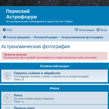
Пермский
Астрофорум
Астрономические наблюдения в окрестностях Перми
FAQ
Регистрация
Вход
Список форумов
Основной раздел
Астрономическая фотография
Астрономическая фотография
Правила форума
Размещение фотографий производится в представленные ниже категории.
Технический раздел
Секреты съёмки и обработки
Обсуждение техники съёмки и обработки астрофотографий
Темы:
2
Форум
Хиты
Лучшие снимки нашего форума
Темы:
1
Первые шаги