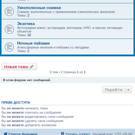
Узкополосные снимки
Снимки, выполненные с применением узкополосных фильтров
Темы:
2
Экзотика
Фотографии комет, астероидов, метеоров, НЛО, и прочих летающих
объектов
Темы:
22
Ночные пейзажи
Атмосферные явления и пейзажи со звёздами
Темы:
2
Новая тема
0 тем • Страница
1
из
1
В этом форуме нет сообщений.
Перейти
ПРАВА ДОСТУПА
Вы
не можете
начинать темы
Вы
не можете
отвечать на сообщения
Вы
не можете
редактировать свои сообщения
Вы
не можете
удалять свои сообщения
Вы
не можете
добавлять вложения
Список форумов
Удалить cookies
Часовой пояс:
UTC+05:00