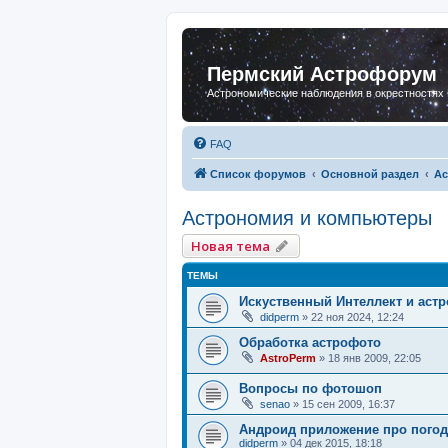
Пермский Астрофорум
Астрономические наблюдения в окрестностях
FAQ
Список форумов
Основной раздел
Ас
Астрономия и компьютеры
Новая тема
ТЕМЫ
Искуственный Интеллект и аст
didperm
»
22 ноя 2024, 12:24
Обработка астрофото
AstroPerm
»
18 янв 2009, 22:05
Вопросы по фотошоп
senao
»
15 сен 2009, 16:37
Андроид приложение про погоду
didperm
»
04 дек 2015, 18:18