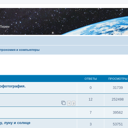
 Перми
трономия и компьютеры
ОТВЕТЫ
ПРОСМОТРЫ
рофотография.
0
31739
12
252498
1
2
7
39562
, луну и солнце
3
53751