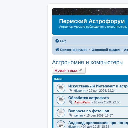
Пермский Астрофорум
Астрономические наблюдения в окрестностях
FAQ
Список форумов
Основной раздел
Ас
Астрономия и компьютеры
Новая тема
ТЕМЫ
Искуственный Интеллект и аст
didperm
»
22 ноя 2024, 12:24
Обработка астрофото
AstroPerm
»
18 янв 2009, 22:05
Вопросы по фотошоп
senao
»
15 сен 2009, 16:37
Андроид приложение про погоду
didperm
»
04 дек 2015, 18:18