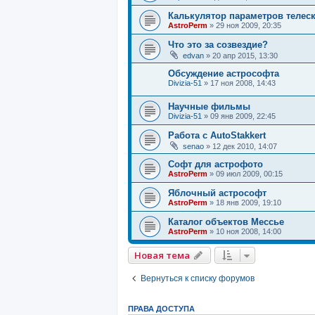
Калькулятор параметров телес
AstroPerm
»
29 ноя 2009, 20:35
Что это за созвездие?
edvan
»
20 апр 2015, 13:30
Обсуждение астрософта
Divizia-51
»
17 ноя 2008, 14:43
Научные фильмы
Divizia-51
»
09 янв 2009, 22:45
Работа с AutoStakkert
senao
»
12 дек 2010, 14:07
Софт для астрофото
AstroPerm
»
09 июл 2009, 00:15
Яблочный астрософт
AstroPerm
»
18 янв 2009, 19:10
Каталог объектов Мессье
AstroPerm
»
10 ноя 2008, 14:00
Новая тема
Вернуться к списку форумов
ПРАВА ДОСТУПА