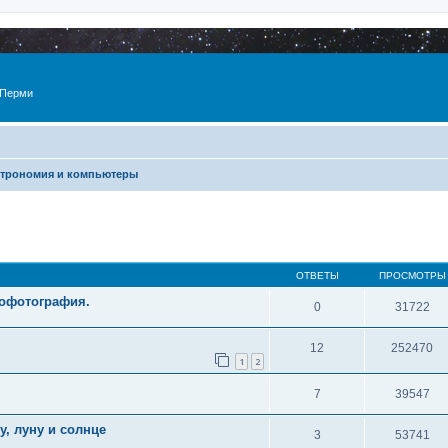
 Перми
трономия и компьютеры
ОТВЕТЫ
ПРОСМОТРЫ
рофотография.
0
31722
12
252470
1
2
7
39547
, луну и солнце
3
53741