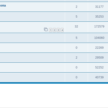
копа
2
31177
5
35253
32
172579
1
2
3
4
5
104060
0
22269
2
29509
0
52252
0
40739