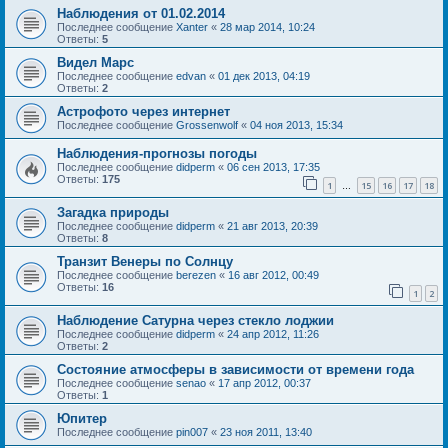
Наблюдения от 01.02.2014
Последнее сообщение
Xanter
«
28 мар 2014, 10:24
Ответы:
5
Видел Марс
Последнее сообщение
edvan
«
01 дек 2013, 04:19
Ответы:
2
Астрофото через интернет
Последнее сообщение
Grossenwolf
«
04 ноя 2013, 15:34
Наблюдения-прогнозы погоды
Последнее сообщение
didperm
«
06 сен 2013, 17:35
Ответы:
175
1
15
16
17
18
…
Загадка природы
Последнее сообщение
didperm
«
21 авг 2013, 20:39
Ответы:
8
Транзит Венеры по Солнцу
Последнее сообщение
berezen
«
16 авг 2012, 00:49
Ответы:
16
1
2
Наблюдение Сатурна через стекло лоджии
Последнее сообщение
didperm
«
24 апр 2012, 11:26
Ответы:
2
Состояние атмосферы в зависимости от времени года
Последнее сообщение
senao
«
17 апр 2012, 00:37
Ответы:
1
Юпитер
Последнее сообщение
pin007
«
23 ноя 2011, 13:40