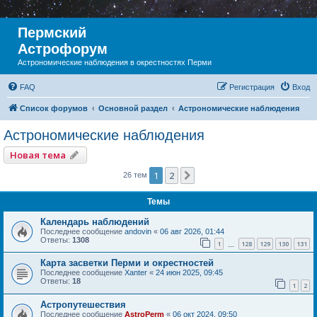
Пермский
Астрофорум
Астрономические наблюдения в окрестностях Перми
FAQ
Регистрация
Вход
Список форумов
Основной раздел
Астрономические наблюдения
Астрономические наблюдения
Новая тема
1
2
След.
26 тем
Темы
Календарь наблюдений
Последнее сообщение
andovin
«
06 авг 2026, 01:44
Ответы:
1308
1
128
129
130
131
…
Карта засветки Перми и окрестностей
Последнее сообщение
Xanter
«
24 июн 2025, 09:45
Ответы:
18
1
2
Астропутешествия
Последнее сообщение
AstroPerm
«
06 окт 2024, 09:50