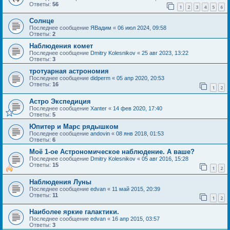
Ответы:
56
1
2
3
4
5
6
Солнце
Последнее сообщение
ЯВадим
«
06 июл 2024, 09:58
Ответы:
2
Наблюдения комет
Последнее сообщение
Dmitry Kolesnikov
«
25 авг 2023, 13:22
Ответы:
3
тротуарная астрономия
Последнее сообщение
didperm
«
05 апр 2020, 20:53
Ответы:
16
1
2
Астро Экспедиция
Последнее сообщение
Xanter
«
14 фев 2020, 17:40
Ответы:
5
Юпитер и Марс рядышком
Последнее сообщение
andovin
«
08 янв 2018, 01:53
Ответы:
6
Моё 1-ое Астрономическое наблюдение. А ваше?
Последнее сообщение
Dmitry Kolesnikov
«
05 авг 2016, 15:28
Ответы:
15
1
2
Наблюдения Луны
Последнее сообщение
edvan
«
11 май 2015, 20:39
Ответы:
11
1
2
Наиболее яркие галактики.
Последнее сообщение
edvan
«
16 апр 2015, 03:57
Ответы:
3