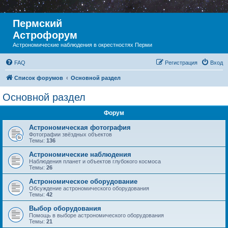
Пермский
Астрофорум
Астрономические наблюдения в окрестностях Перми
FAQ
Регистрация
Вход
Список форумов
Основной раздел
Основной раздел
Форум
Астрономическая фотография
Фотографии звёздных объектов
Темы:
136
Астрономические наблюдения
Наблюдения планет и объектов глубокого космоса
Темы:
26
Астрономическое оборудование
Обсуждение астрономического оборудования
Темы:
42
Выбор оборудования
Помощь в выборе астрономического оборудования
Темы:
21