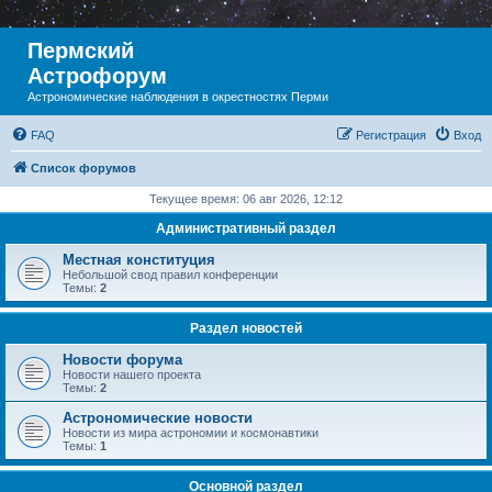
Пермский
Астрофорум
Астрономические наблюдения в окрестностях Перми
FAQ
Регистрация
Вход
Список форумов
Текущее время: 06 авг 2026, 12:12
Административный раздел
Местная конституция
Небольшой свод правил конференции
Темы:
2
Раздел новостей
Новости форума
Новости нашего проекта
Темы:
2
Астрономические новости
Новости из мира астрономии и космонавтики
Темы:
1
Основной раздел