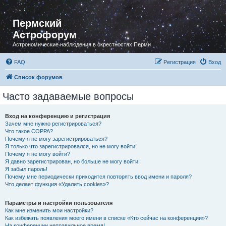
Пермский
Астрофорум
Астрономические наблюдения в окрестностях Перми
FAQ
Регистрация
Вход
Список форумов
Часто задаваемые вопросы
Вход на конференцию и регистрация
Зачем мне нужно регистрироваться?
Что такое COPPA?
Почему я не могу зарегистрироваться?
Я только что зарегистрировался, но не могу войти!
Почему я не могу войти?
Я давно зарегистрирован, но больше не могу войти!
Я забыл пароль!
Почему мне периодически приходится повторять ввод имени и пароля?
Что делает функция «Удалить cookies»?
Параметры и настройки пользователя
Как мне изменить мои настройки?
Как избежать появления моего имени в списке «Кто сейчас на конференции»?
На конференции неправильное время!