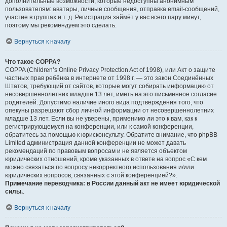
дополнительные возможности, которые недоступны анонимным
пользователям: аватары, личные сообщения, отправка email-сообщений,
участие в группах и т. д. Регистрация займёт у вас всего пару минут,
поэтому мы рекомендуем это сделать.
Вернуться к началу
Что такое COPPA?
COPPA (Children’s Online Privacy Protection Act of 1998), или Акт о защите
частных прав ребёнка в интернете от 1998 г. — это закон Соединённых
Штатов, требующий от сайтов, которые могут собирать информацию от
несовершеннолетних младше 13 лет, иметь на это письменное согласие
родителей. Допустимо наличие иного вида подтверждения того, что
опекуны разрешают сбор личной информации от несовершеннолетних
младше 13 лет. Если вы не уверены, применимо ли это к вам, как к
регистрирующемуся на конференции, или к самой конференции,
обратитесь за помощью к юрисконсульту. Обратите внимание, что phpBB
Limited администрация данной конференции не может давать
рекомендаций по правовым вопросам и не является объектом
юридических отношений, кроме указанных в ответе на вопрос «С кем
можно связаться по вопросу некорректного использования и/или
юридических вопросов, связанных с этой конференцией?».
Примечание переводчика: в России данный акт не имеет юридической
силы.
.
Вернуться к началу