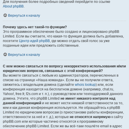
Для получения более подробных сведений перейдите по ссылке
About phpBB
.
Вернуться к началу
Почему здесь нет такой-то функции?
Это программное обеспечение было создано и лицензировано phpBB
Limited. Если вы считаете, что какая-то функция должна быть добавлена,
посетите
Центр идей phpBB
, где можно отдать свой голос за уже
поданные идеи или предложить собственные.
Вернуться к началу
С кем можно связаться по вопросу некорректного использования и/или
юридических вопросов, связанных с этой конференцией?
Вы можете связаться с любым из администраторов, перечисленных в
списке на странице «Наша команда». Если вы не получили ответа,
свяжитесь с владельцем домена (сделайте
whois lookup
) или, если
конференция находится на бесплатном домене (например, chat.ru,
Yahoo!, free.fr, f2s.com и т. п.), с руководством или техподдержкой данного
домена. Учтите, что phpBB Limited
не имеет никакого контроля над
данной конференцией
и не может нести никакой ответственности за то,
кем и как данная конференция используется. Не обращайтесь к phpBB
Limited по юридическим вопросам (о приостановке работы конференции,
ответственности за неё и т. д.), которые
не относятся напрямую
к сайту
phpBB.com или которые частично относятся к программному
обеспечению phpBB Limited. Если же вы всё-таки пошлёте email в адрес