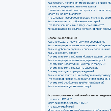
Как избежать появления моего имени в списке «
На конференции неправильное время!
Я изменил часовой пояс, но время всё равно неп
Моего языка нет в списке!
Что означают изображения рядом с моим именем
Как мне включить отображение аватары?
Что такое звание и как я могу изменить его?
Когда я щёлкаю по ссылке «email», от меня треб
Создание сообщений
Как мне создать новую тему или сообщение?
Как мне отредактировать или удалить сообщение
Как мне добавить подпись к своему сообщению?
Как мне создать опрос?
Почему я не могу добавить больше вариантов от
Как мне отредактировать или удалить опрос?
Почему мне недоступны некоторые форумы?
Почему я не могу добавлять вложения?
Почему я получил предупреждение?
Как мне пожаловаться на сообщения модератору
Что означает кнопка «Сохранить» при создании 
Почему моё сообщение требует одобрения?
Как мне вновь поднять мою тему?
Форматирование сообщений и типы создава
Что такое BBCode?
Могу ли я использовать HTML?
Что такое смайлики?
Могу ли я добавлять изображения к сообщениям?