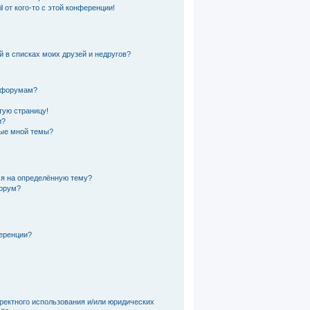
 от кого-то с этой конференции!
й в списках моих друзей и недругов?
и форумам?
тую страницу!
и?
ные мной темы?
ся на определённую тему?
форум?
еренции?
ректного использования и/или юридических