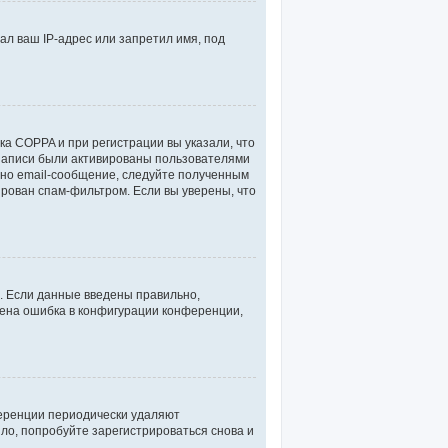
л ваш IP-адрес или запретил имя, под
ка COPPA и при регистрации вы указали, что
 записи были активированы пользователями
ано email-сообщение, следуйте полученным
ирован спам-фильтром. Если вы уверены, что
ь. Если данные введены правильно,
ущена ошибка в конфигурации конференции,
ференции периодически удаляют
ло, попробуйте зарегистрироваться снова и