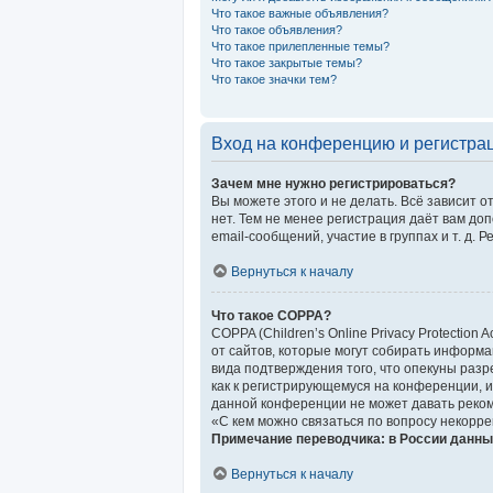
Что такое важные объявления?
Что такое объявления?
Что такое прилепленные темы?
Что такое закрытые темы?
Что такое значки тем?
Вход на конференцию и регистра
Зачем мне нужно регистрироваться?
Вы можете этого и не делать. Всё зависит 
нет. Тем не менее регистрация даёт вам д
email-сообщений, участие в группах и т. д. 
Вернуться к началу
Что такое COPPA?
COPPA (Children’s Online Privacy Protection
от сайтов, которые могут собирать информ
вида подтверждения того, что опекуны раз
как к регистрирующемуся на конференции, и
данной конференции не может давать реком
«С кем можно связаться по вопросу некорре
Примечание переводчика: в России данны
Вернуться к началу