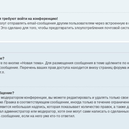
ня требуют войти на конференцию!
огут отправлять email-сообщения другим пользователям через встроенную в
 Это сделано для того, чтобы предотвратить злоупотребления почтовой си
ие?
е по кнопке «Новая тема». Для размещения сообщения в теме щёлкните по к
 сообщение. Перечень ваших прав доступа находится внизу страниц форума 
.п.
общение?
 модератором конференции, вы можете редактировать и удалять только сво
пке
Правка
в соответствующем сообщении, иногда только в течение ограниченн
оявится небольшая надпись, которая показывает количество правок, а также д
ал администратор или модератор, хотя они могут сами написать о сделанных
сообщение, если на него уже кто-то ответил.