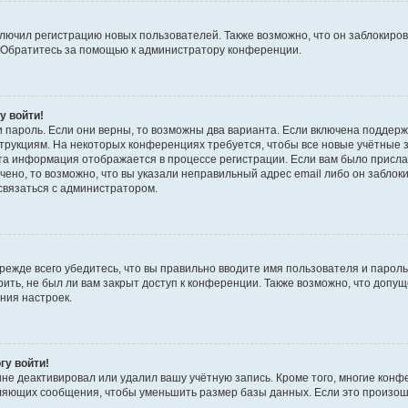
ючил регистрацию новых пользователей. Также возможно, что он заблокирова
 Обратитесь за помощью к администратору конференции.
у войти!
 пароль. Если они верны, то возможны два варианта. Если включена поддерж
струкциям. На некоторых конференциях требуется, чтобы все новые учётные
Эта информация отображается в процессе регистрации. Если вам было присл
чено, то возможно, что вы указали неправильный адрес email либо он заблок
связаться с администратором.
ежде всего убедитесь, что вы правильно вводите имя пользователя и парол
ить, не был ли вам закрыт доступ к конференции. Также возможно, что доп
ния настроек.
гу войти!
ине деактивировал или удалил вашу учётную запись. Кроме того, многие кон
ляющих сообщения, чтобы уменьшить размер базы данных. Если это произош