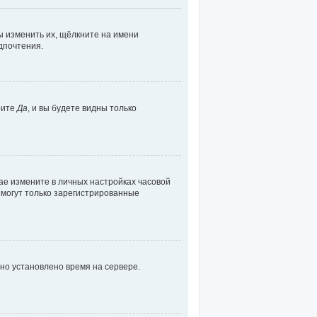
ы изменить их, щёлкните на имени
едпочтения.
рите
Да
, и вы будете видны только
чае измените в личных настройках часовой
к, могут только зарегистрированные
ьно установлено время на сервере.