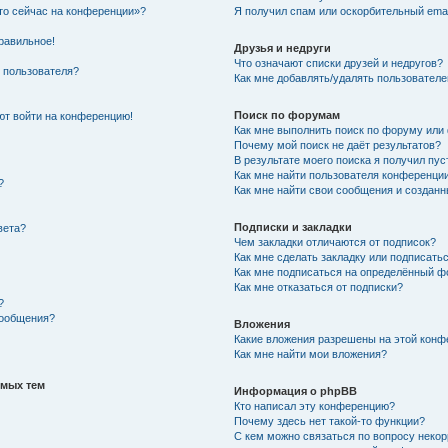
Кто сейчас на конференции»?
Я получил спам или оскорбительный email
равильное!
Друзья и недруги
Что означают списки друзей и недругов?
 пользователя?
Как мне добавлять/удалять пользователе
Поиск по форумам
уют войти на конференцию!
Как мне выполнить поиск по форуму ил
Почему мой поиск не даёт результатов?
В результате моего поиска я получил пус
Как мне найти пользователя конференци
?
Как мне найти свои сообщения и создан
Подписки и закладки
вета?
Чем закладки отличаются от подписок?
Как мне сделать закладку или подписать
Как мне подписаться на определённый 
Как мне отказаться от подписки?
?
сообщения?
Вложения
Какие вложения разрешены на этой конф
Как мне найти мои вложения?
емых тем
Информация о phpBB
Кто написал эту конференцию?
Почему здесь нет такой-то функции?
С кем можно связаться по вопросу некор