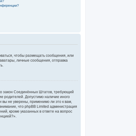
ей?
онференции?
роваться, чтобы размещать сообщения, или
 аватары, личные сообщения, отправка
ь.
 — это закон Соединённых Штатов, требующий
ие родителей. Допустимо наличие иного
вы не уверены, применимо ли это к вам,
внимание, что phpBB Limited администрация
ий, кроме указанных в ответе на вопрос
енцией?».