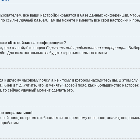
ьзователем, все ваши настройки хранятся в базе данных конференции. Чтоб
 по ссылке
Личный раздел
. Там вы можете изменить все свои настройки и пр
иске «Кто сейчас на конференции»?
азделе вы найдёте опцию
Скрывать моё пребывание на конференции
. Выбе
бе. Для всех остальных вы будете скрытым пользователем.
к другому часовому поясу, а не к тому, в котором находитесь вы. В этом слу
а, Киев и т. д. Учтите, что изменять часовой пояс, как и большинство настрое
, то сейчас удачный момент сделать это.
вно неправильное!
совой пояс, но время отображается по-прежнему неверное, значит, неправил
 проблемы.