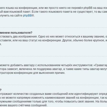
его языка на конференции, или же просто никто не перевёл phpBB на ваш яз
й вам языковой пакет. Если такого языкового пакета не существует, то вы са
лучить на сайте
phpBB
®.
 именем пользователя?
ствовать два изображения. Одно из них может относиться к вашему званию, об
ставили, или на ваш статус на конференции. Другое, обычно более крупное, 
я.
можете добавить аватару с использованием четырёх инструментов: «Гравата
ора зависит, включена ли поддержка аватар, а также какие типы аватар могу
стратором конференции для выяснения причин.
?
отражают количество созданных вами сообщений или идентифицируют опред
 не можете напрямую изменять наименования званий на конференции, так к
ужными сообщениями только для того, чтобы повысить своё звание. На бол
ение вашего счётчика сообщений.