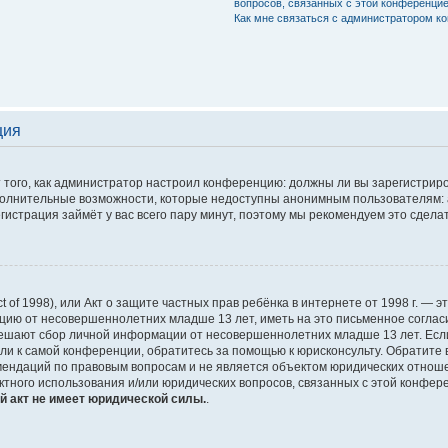
вопросов, связанных с этой конференци
Как мне связаться с администратором к
ция
от того, как администратор настроил конференцию: должны ли вы зарегистри
ополнительные возможности, которые недоступны анонимным пользователям:
Регистрация займёт у вас всего пару минут, поэтому мы рекомендуем это сделат
 Act of 1998), или Акт о защите частных прав ребёнка в интернете от 1998 г.
ацию от несовершеннолетних младше 13 лет, иметь на это письменное соглас
решают сбор личной информации от несовершеннолетних младше 13 лет. Если 
ли к самой конференции, обратитесь за помощью к юрисконсульту. Обратите 
ендаций по правовым вопросам и не является объектом юридических отношен
ктного использования и/или юридических вопросов, связанных с этой конфер
й акт не имеет юридической силы.
.